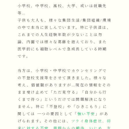
小学校、中学校、高校、大学、或いは就職先
等…
子供も大人も、様々な集団生活/集団組織/環境
の中で本当に苦しんでいます。特に子供達は、
これまでの人生経験年数が少ないことは勿
論、内面では様々な葛藤を抱えており、また
医学的にも細胞レベルで急成長している時期
です。
当方は、小学校・中学校でカウンセリングで
の不登校支援等をさせて頂きました。様々な
考え、価値観がありますが…現在の情報をその
まま受け止めて「ただ見守る」「自分から行
くまで待つ」というだけでは問題解決になり
ません。特に「不登校」や「ひきこもり」に
関しては 一つの要因として「
強い不安
」があ
げられます。その他には、
ツライ身体症状、将
来に対する不安、周囲からの期待、いじめ、友